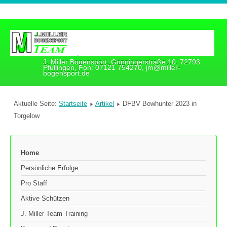
J. Miller Bogensport, Gönningerstraße 10, 72793
Pfullingen, Fon: 07121 754270, jm@miller-
bogensport.de
Aktuelle Seite:
Startseite
Artikel
DFBV Bowhunter 2023 in
Torgelow
Home
Persönliche Erfolge
Pro Staff
Aktive Schützen
J. Miller Team Training