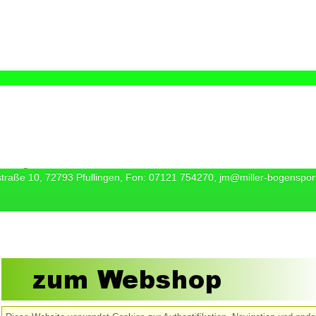
straße 10, 72793 Pfullingen, Fon: 07121 754270, jm@miller-bogenspor